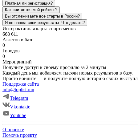
Платная ли регистрация?
Как считается мой рейтинг?
Вы отслеживаете все старты в России?
Я не нашел свои результаты. Что делать?
Интерактивная карта спортсменов
668 611
Атлетов в базе
0
Городов
0
Мероприятий
Получите доступ к своему профилю за 2 минуты
Каждый день мы добавляем тысячи новых результатов в базу.
Просто войдите — и получите полную историю своих выступ
Поддержка сайта
info@toplist.run
Telegram
Vkontakte
Youtube
О проекте
Помочь проекту