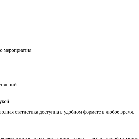
ию мероприятия
туплений
рукой
олная статистика доступна в удобном формате в любое время.
ляем данные: даты, дистанции, треки — всё на одной странице