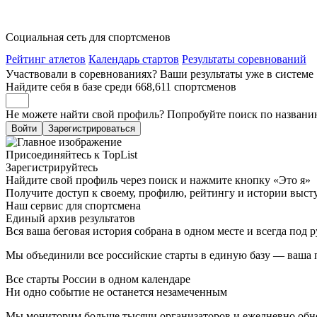
Социальная сеть для спортсменов
Рейтинг атлетов
Календарь стартов
Результаты соревнований
Участвовали в соревнованиях? Ваши результаты уже в системе
Найдите себя в базе среди 668,611 спортсменов
Не можете найти свой профиль? Попробуйте поиск по назван
Войти
Зарегистрироваться
Присоединяйтесь к TopList
Зарегистрируйтесь
Найдите свой профиль через поиск и нажмите кнопку «Это я»
Получите доступ к своему, профилю, рейтингу и истории выс
Наш сервис для спортсмена
Единый архив результатов
Вся ваша беговая история собрана в одном месте и всегда под 
Мы объединили все российские старты в единую базу — ваша п
Все старты России в одном календаре
Ни одно событие не останется незамеченным
Мы мониторим больше тысячи организаторов и ежедневно обнов