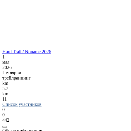
Hard Trail / Noname 2026
1
мая
2026
Петяярви
трейлраннинг
km
5.7
km
11
Список участников
0
0
442
Общая информация