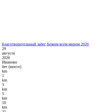
Благотворительный забег Бежим всем миром 2026
29
августа
2026
Иваново
бег (шоссе)
km
1
km
3
km
5
km
10
km
21