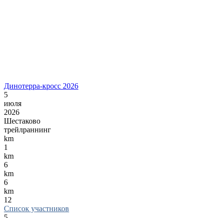
Динотерра-кросс 2026
5
июля
2026
Шестаково
трейлраннинг
km
1
km
6
km
6
km
12
Список участников
5