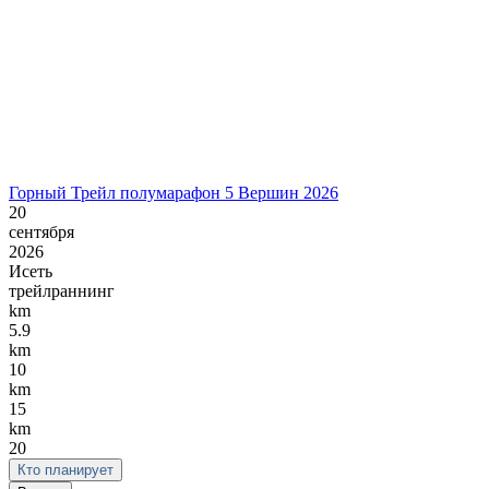
Горный Трейл полумарафон 5 Вершин 2026
20
сентября
2026
Исеть
трейлраннинг
km
5.9
km
10
km
15
km
20
Кто планирует