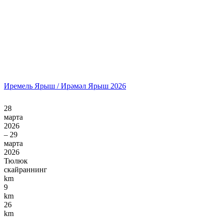
Иремель Ярыш / Ирәмәл Ярыш 2026
28
марта
2026
– 29
марта
2026
Тюлюк
скайраннинг
km
9
km
26
km