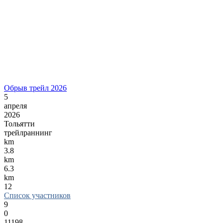
Обрыв трейл 2026
5
апреля
2026
Тольятти
трейлраннинг
km
3.8
km
6.3
km
12
Список участников
9
0
11198