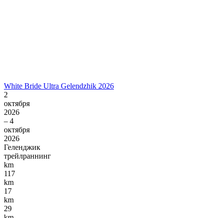
White Bride Ultra Gelendzhik 2026
2
октября
2026
– 4
октября
2026
Геленджик
трейлраннинг
km
117
km
17
km
29
km