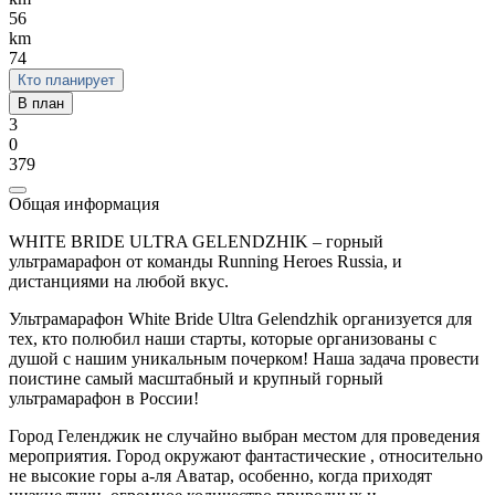
56
km
74
Кто планирует
В план
3
0
379
Общая информация
WHITE BRIDE ULTRA GELENDZHIK – горный
ультрамарафон от команды Running Heroes Russia, и
дистанциями на любой вкус.
Ультрамарафон White Bride Ultra Gelendzhik организуется для
тех, кто полюбил наши старты, которые организованы с
душой с нашим уникальным почерком! Наша задача провести
поистине самый масштабный и крупный горный
ультрамарафон в России!
Город Геленджик не случайно выбран местом для проведения
мероприятия. Город окружают фантастические , относительно
не высокие горы а-ля Аватар, особенно, когда приходят