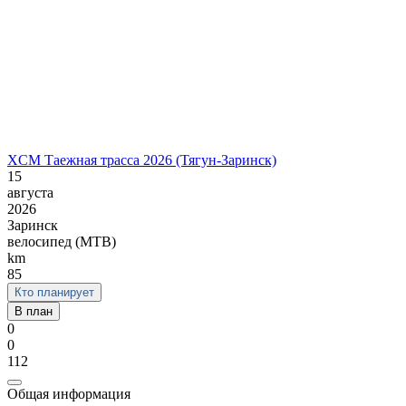
XCM Таежная трасса 2026 (Тягун-Заринск)
15
августа
2026
Заринск
велосипед (MTB)
km
85
Кто планирует
В план
0
0
112
Общая информация