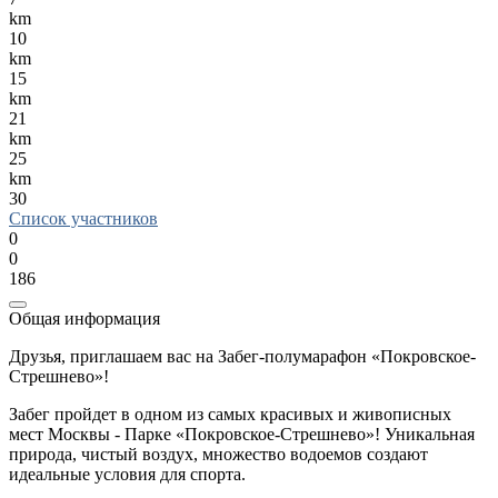
km
10
km
15
km
21
km
25
km
30
Список участников
0
0
186
Общая информация
Друзья, приглашаем вас на Забег-полумарафон «Покровское-
Стрешнево»!
Забег пройдет в одном из самых красивых и живописных
мест Москвы - Парке «Покровское-Стрешнево»! Уникальная
природа, чистый воздух, множество водоемов создают
идеальные условия для спорта.