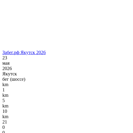
Забег.рф Якутск 2026
23
мая
2026
Якутск
бег (шоссе)
km
1
km
5
km
10
km
21
0
0